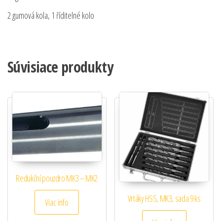
2 gumová kola, 1 říditelné kolo
Súvisiace produkty
Redukční pouzdro MK3 – MK2
Vrtáky HSS, MK3, sada 9 ks
Viac info