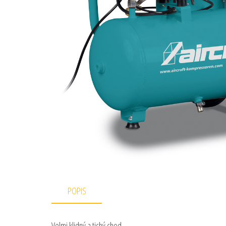
POPIS
Velmi klidný a tichý chod