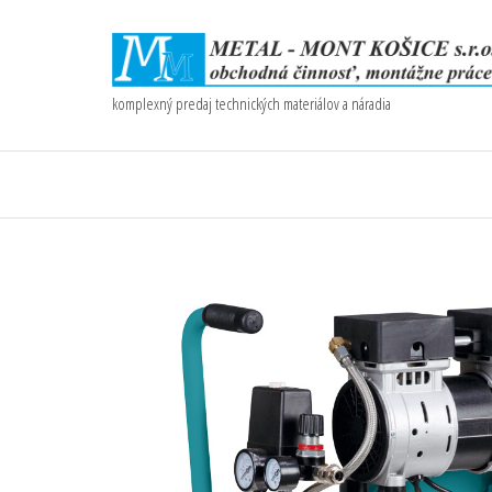
komplexný predaj technických materiálov a náradia