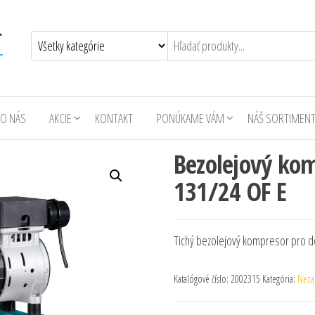
O NÁS
AKCIE
KONTAKT
PONÚKAME VÁM
NÁŠ SORTIMEN
Bezolejový kom
131/24 OF E
Tichý bezolejový kompresor pro do
Katalógové číslo:
2002315
Kategória:
Neza