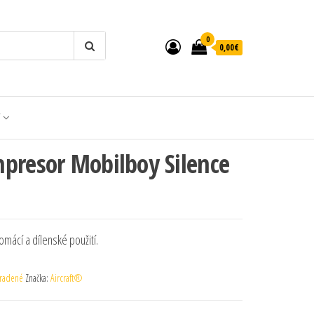
0
0,00€
T
presor Mobilboy Silence
mácí a dílenské použití.
radené
Značka:
Aircraft®