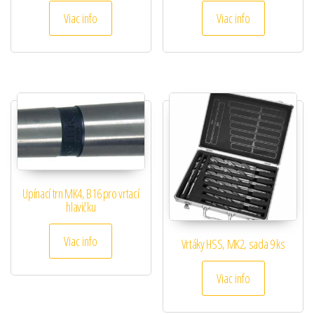
Viac info
Viac info
Upínací trn MK4, B16 pro vrtací
hlavičku
Viac info
Vrtáky HSS, MK2, sada 9 ks
Viac info