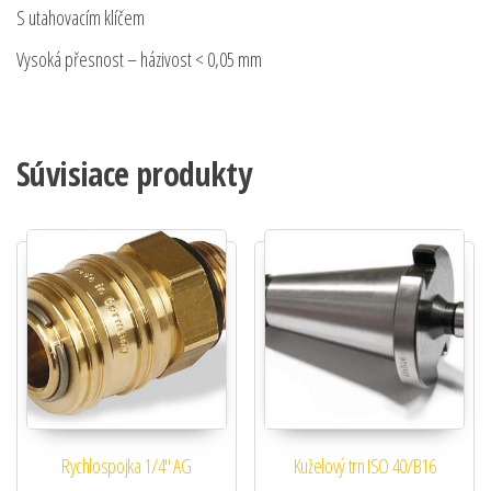
S utahovacím klíčem
Vysoká přesnost – házivost < 0,05 mm
Súvisiace produkty
Rychlospojka 1/4″ AG
Kuželový trn ISO 40/B16