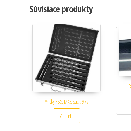
Súvisiace produkty
R
Vrtáky HSS, MK3, sada 9 ks
Viac info