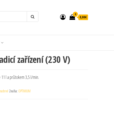
0
0,00€
T
adicí zařízení (230 V)
 11 l a průtokem 3,5 l/min.
radené
Značka:
OPTIMUM