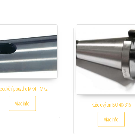
edukční pouzdro MK4 – MK2
Viac info
Kuželový trn ISO 40/B16
Viac info