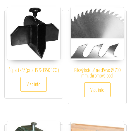
Štípací kříž (pro HS 9-1350 ECO)
Pilový kotouč na dřevo Ø 700
mm, chromová ocel
Viac info
Viac info