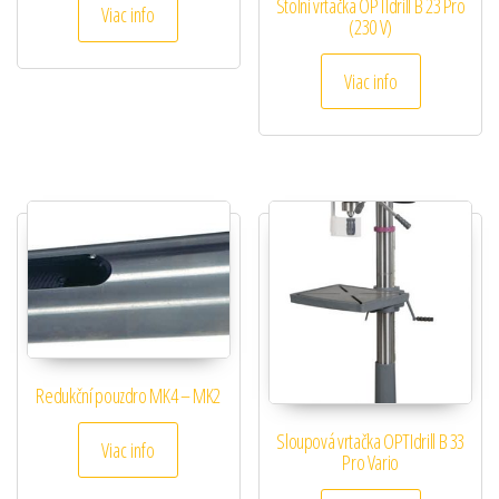
Stolní vrtačka OPTIdrill B 23 Pro
Viac info
(230 V)
Viac info
Redukční pouzdro MK4 – MK2
Sloupová vrtačka OPTIdrill B 33
Viac info
Pro Vario