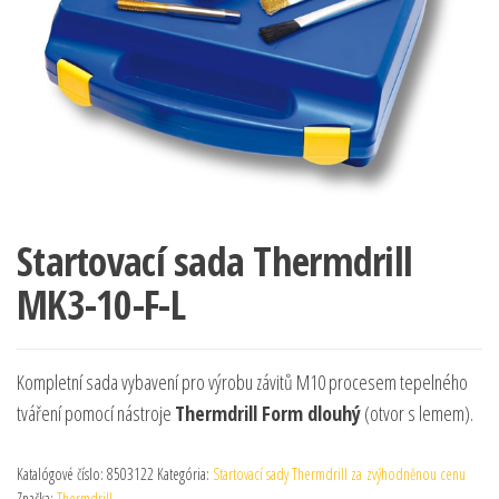
Startovací sada Thermdrill
MK3-10-F-L
Kompletní sada vybavení pro výrobu závitů M10 procesem tepelného
tváření pomocí nástroje
Thermdrill Form dlouhý
(otvor s lemem).
Katalógové číslo:
8503122
Kategória:
Startovací sady Thermdrill za zvýhodněnou cenu
Značka:
Thermdrill