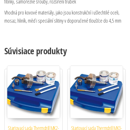
fitinky, samořezné šrouby, rozšíření trubek
Vhodná pro kovové materiály, jako jsou konstrukční i ušlechtilé oceli,
mosaz, hliník, měď i speciální slitiny v doporučené tloušťce do 4,5 mm
Súvisiace produkty
Startovací sada Thermdrill MK2-
Startovací sada Thermdrill MK3-