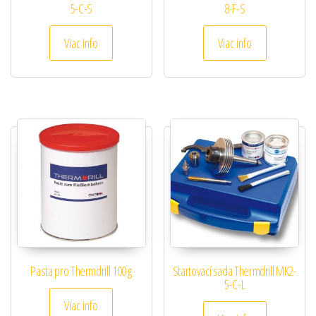
5-C-S
8-F-S
Viac info
Viac info
Pasta pro Thermdrill 100 g
Startovací sada Thermdrill MK2-
5-C-L
Viac info