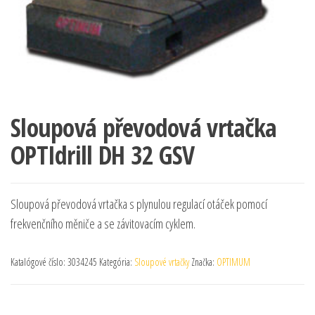
Sloupová převodová vrtačka
OPTIdrill DH 32 GSV
Sloupová převodová vrtačka s plynulou regulací otáček pomocí
frekvenčního měniče a se závitovacím cyklem.
Katalógové číslo:
3034245
Kategória:
Sloupové vrtačky
Značka:
OPTIMUM