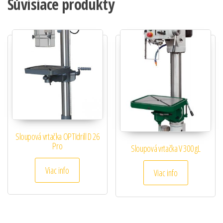
Súvisiace produkty
Sloupová vrtačka OPTIdrill D 26
Pro
Sloupová vrtačka V 300 gL
Viac info
Viac info