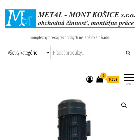
komplexný predaj technických materiálov a náradia
0
0,00€
Menu