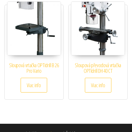
Sloupová vrtačka OPTIdrill B 26
Sloupová převodová vrtačka
Pro Vario
OPTIdrill DH 40 CT
Viac info
Viac info