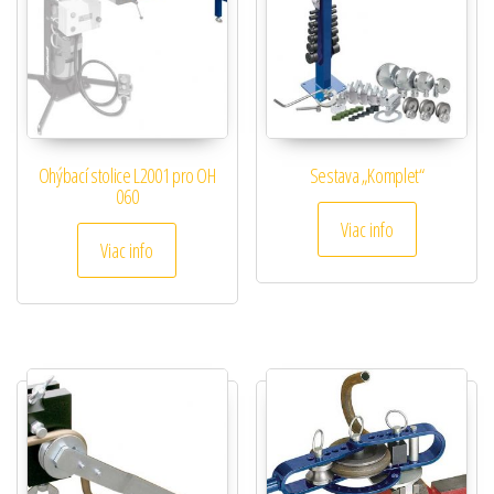
Ohýbací stolice L2001 pro OH
Sestava „Komplet“
060
Viac info
Viac info