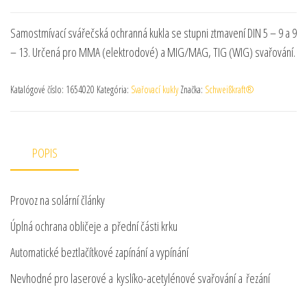
Samostmívací svářečská ochranná kukla se stupni ztmavení DIN 5 – 9 a 9
– 13. Určená pro MMA (elektrodové) a MIG/MAG, TIG (WIG) svařování.
Katalógové číslo:
1654020
Kategória:
Svařovací kukly
Značka:
Schweißkraft®
POPIS
Provoz na solární články
Úplná ochrana obličeje a přední části krku
Automatické beztlačítkové zapínání a vypínání
Nevhodné pro laserové a kyslíko-acetylénové svařování a řezání