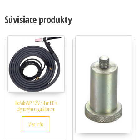
Súvisiace produkty
Hořák WP 17 V / 4 m ED s
plynovým regulátorem
Viac info