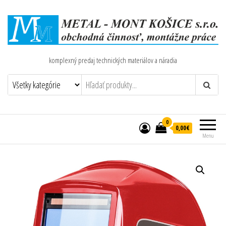
komplexný predaj technických materiálov a náradia
0
0,00€
Menu