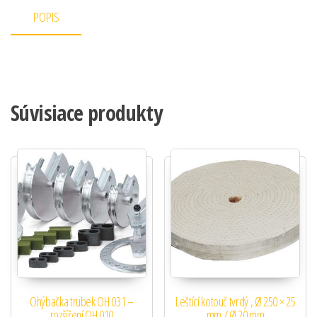
POPIS
Súvisiace produkty
Ohýbačka trubek OH 031 –
Leštící kotouč tvrdý , Ø 250 × 25
rozšíření OH 010
mm / Ø 20 mm