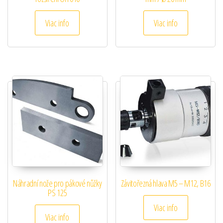
Viac info
Viac info
Náhradní nože pro pákové nůžky
Závitořezná hlava M5 – M12, B16
PS 125
Viac info
Viac info