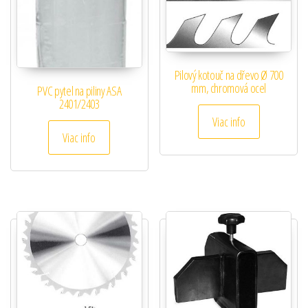
Pilový kotouč na dřevo Ø 700
mm, chromová ocel
PVC pytel na piliny ASA
2401/2403
Viac info
Viac info