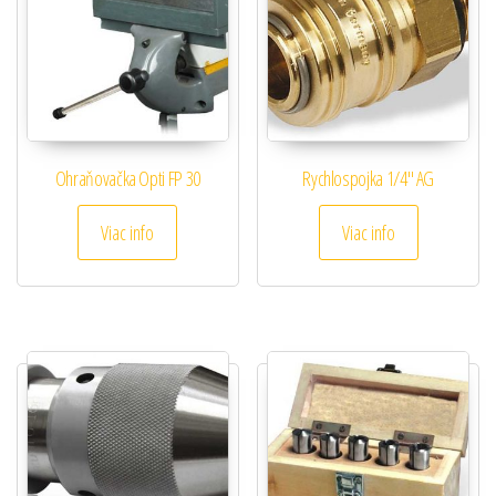
Ohraňovačka Opti FP 30
Rychlospojka 1/4″ AG
Viac info
Viac info