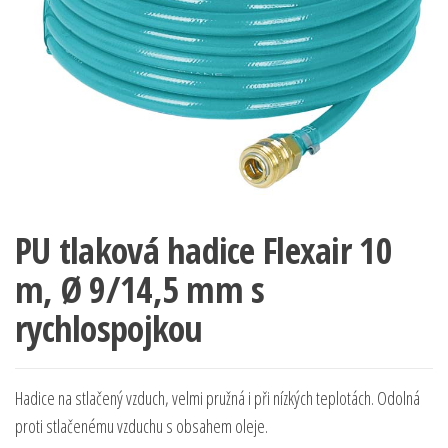
PU tlaková hadice Flexair 10
m, Ø 9/14,5 mm s
rychlospojkou
Hadice na stlačený vzduch, velmi pružná i při nízkých teplotách. Odolná
proti stlačenému vzduchu s obsahem oleje.