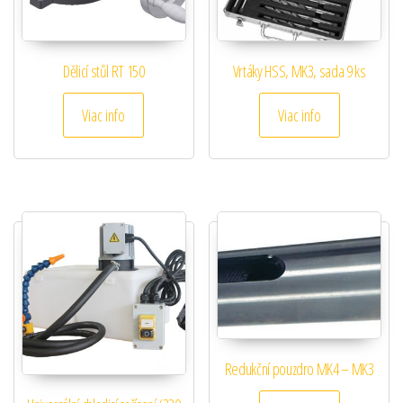
Dělicí stůl RT 150
Vrtáky HSS, MK3, sada 9 ks
Viac info
Viac info
Redukční pouzdro MK4 – MK3