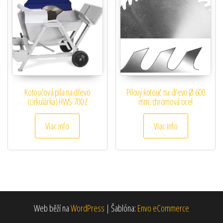
Kotoučová pila na dřevo
Pilový kotouč na dřevo Ø 600
(cirkulárka) HWS 700 Z
mm, chromová ocel
Viac info
Viac info
Web běží na
WordPress
|
Šablóna:
Envo eCommerce