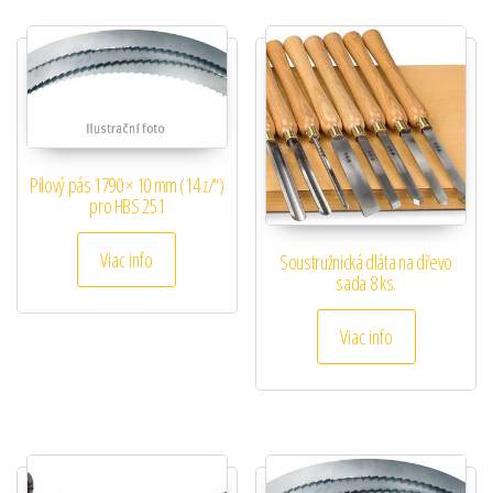
Pilový pás 1790 × 10 mm (14 z/“)
pro HBS 251
Viac info
Soustružnická dláta na dřevo
sada 8 ks.
Viac info