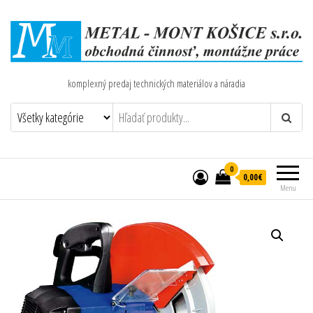
komplexný predaj technických materiálov a náradia
0
0,00€
Menu