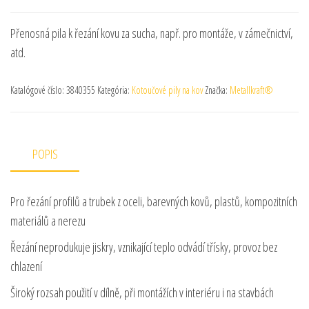
Přenosná pila k řezání kovu za sucha, např. pro montáže, v zámečnictví,
atd.
Katalógové číslo:
3840355
Kategória:
Kotoučové pily na kov
Značka:
Metallkraft®
POPIS
Pro řezání profilů a trubek z oceli, barevných kovů, plastů, kompozitních
materiálů a nerezu
Řezání neprodukuje jiskry, vznikající teplo odvádí třísky, provoz bez
chlazení
Široký rozsah použití v dílně, při montážích v interiéru i na stavbách