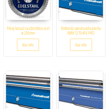
Pilový kotouč na ušlechtilou ocel
Elektrická zakružovačka plechu
ø 230 mm
RBM 1270-40 E PRO
Viac info
Viac info