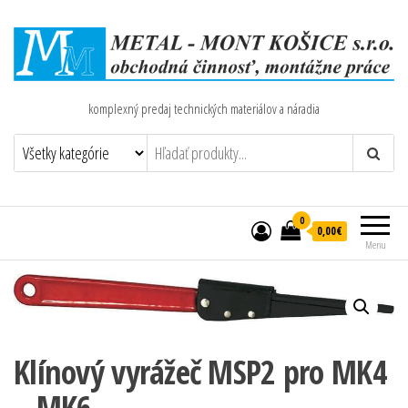
komplexný predaj technických materiálov a náradia
0
0,00€
Menu
Klínový vyrážeč MSP2 pro MK4
– MK6