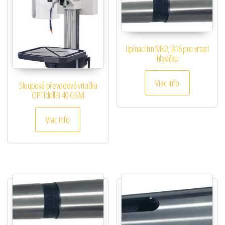
Upínací trn MK2, B16 pro vrtací
hlavičku
Viac info
Sloupová převodová vrtačka
OPTIdrill B 40 GSM
Viac info