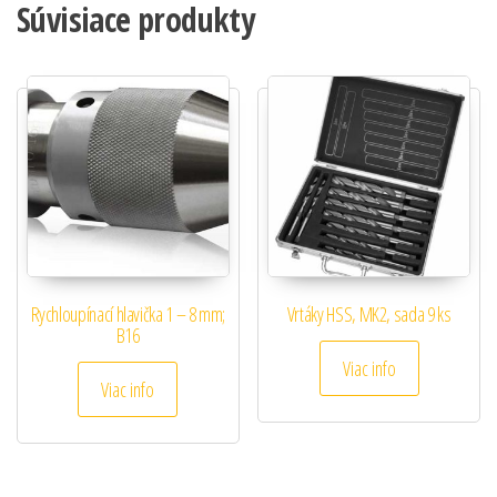
Súvisiace produkty
Rychloupínací hlavička 1 – 8 mm;
Vrtáky HSS, MK2, sada 9 ks
B16
Viac info
Viac info