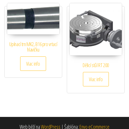
Upínací trn MK2, B16 pro vrtací
hlavičku
Viac info
Dělicí stůl RT 200
Viac info
Web běží na
WordPress
|
Šablóna:
Envo eCommerce