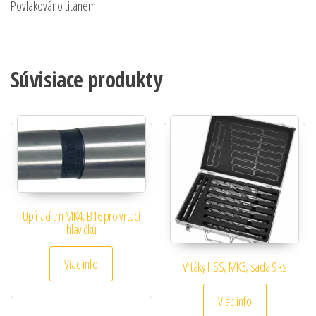
Povlakováno titanem.
Súvisiace produkty
Upínací trn MK4, B16 pro vrtací
hlavičku
Viac info
Vrtáky HSS, MK3, sada 9 ks
Viac info