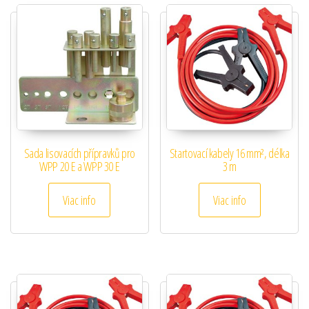
Sada lisovacích přípravků pro
Startovací kabely 16 mm², délka
WPP 20 E a WPP 30 E
3 m
Viac info
Viac info