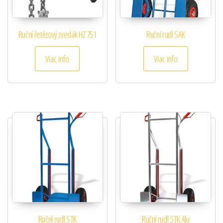
Ruční řetězový zvedák HZ 751
Ruční rudl SAK
Viac info
Viac info
Ruční rudl STK
Ruční rudl STK Alu