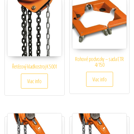
Rohové podvozky – sada ETR
4/150
Řetězový kladkostroj K 5001
Viac info
Viac info