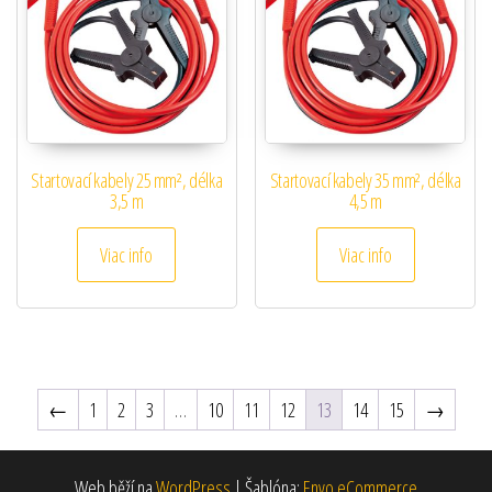
Startovací kabely 25 mm², délka
Startovací kabely 35 mm², délka
3,5 m
4,5 m
Viac info
Viac info
←
1
2
3
…
10
11
12
13
14
15
→
Web běží na
WordPress
|
Šablóna:
Envo eCommerce