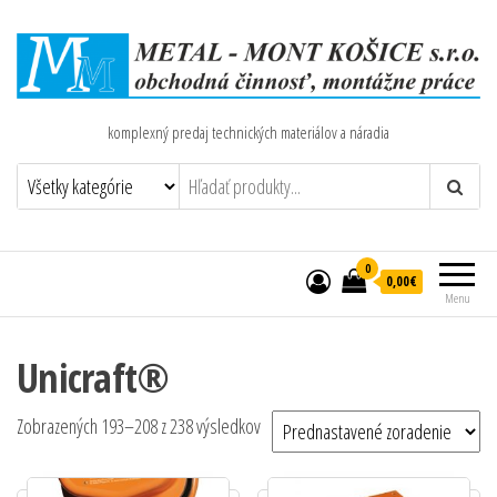
komplexný predaj technických materiálov a náradia
0
0,00€
Menu
Unicraft®
Zobrazených 193–208 z 238 výsledkov