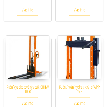
Viac info
Viac info
Ruční vysokozdvižný vozík GHHW
Ruční/nožní hydraulický lis WPP
1000
15 E
Viac info
Viac info