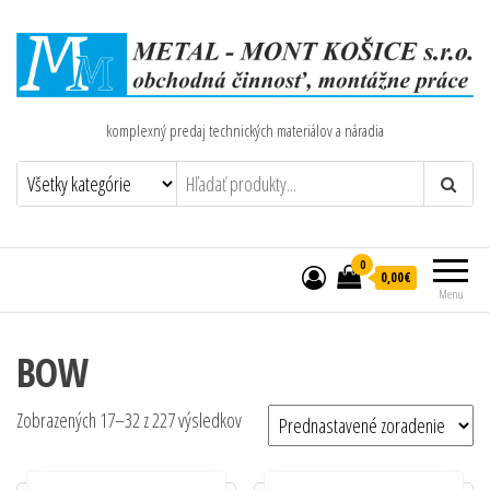
komplexný predaj technických materiálov a náradia
0
0,00€
Menu
BOW
Zobrazených 17–32 z 227 výsledkov