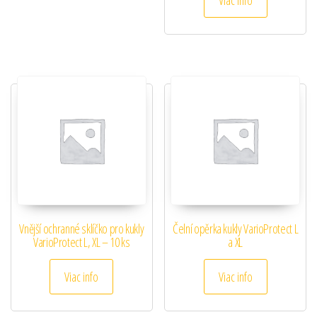
Viac info
Vnější ochranné sklíčko pro kukly
Čelní opěrka kukly VarioProtect L
VarioProtect L, XL – 10 ks
a XL
Viac info
Viac info