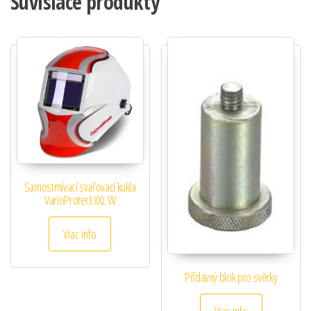
Súvisiace produkty
Samostmívací svařovací kukla
VarioProtect XXL W
Viac info
Přídavný blok pro svěrky