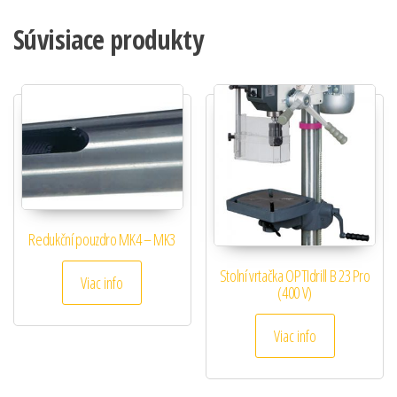
Súvisiace produkty
Redukční pouzdro MK4 – MK3
Stolní vrtačka OPTIdrill B 23 Pro
Viac info
(400 V)
Viac info