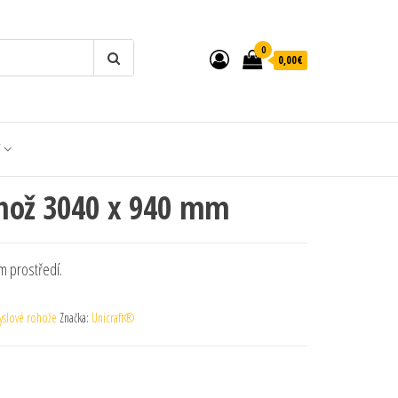
0
0,00€
T
hož 3040 x 940 mm
m prostředí.
yslové rohože
Značka:
Unicraft®