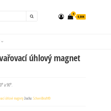
0
0,00€
T
vařovací úhlový magnet
0° a 90°.
vací úhlové magnety
Značka:
Schweißkraft®