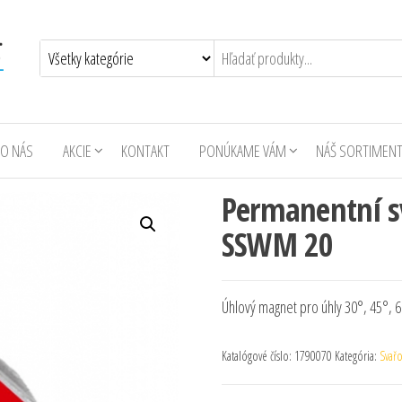
O NÁS
AKCIE
KONTAKT
PONÚKAME VÁM
NÁŠ SORTIMEN
Permanentní s
SSWM 20
Úhlový magnet pro úhly 30°, 45°, 6
Katalógové číslo:
1790070
Kategória:
Svařo