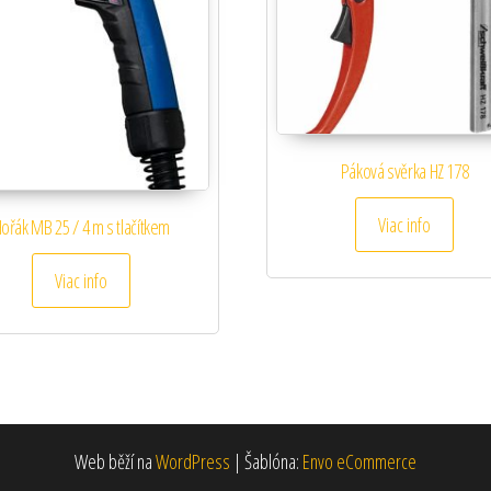
Páková svěrka HZ 178
Viac info
ořák MB 25 / 4 m s tlačítkem
Viac info
Web běží na
WordPress
|
Šablóna:
Envo eCommerce