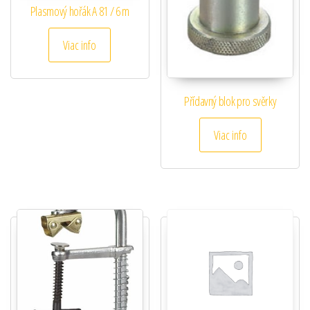
Plasmový hořák A 81 / 6 m
Viac info
Přídavný blok pro svěrky
Viac info