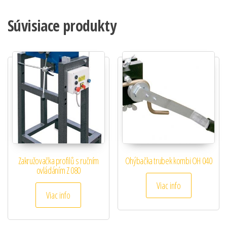
Súvisiace produkty
Zakružovačka profilů s ručním
Ohýbačka trubek kombi OH 040
ovládáním Z 080
Viac info
Viac info