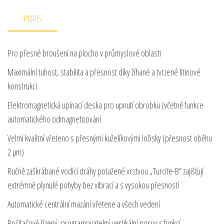
POPIS
Pro přesné broušení na plocho v průmyslové oblasti
Maximální tuhost, stabilita a přesnost díky žíhané a tvrzené litinové
konstrukci
Elektromagnetická upínací deska pro upnutí obrobku (včetně funkce
automatického odmagnetizování
Velmi kvalitní vřeteno s přesnými kuželíkovými ložisky (přesnost oběhu
2 µm)
Ručně zaškrábané vodící dráhy potažené vrstvou „Turcite-B“ zajišťují
extrémně plynulé pohyby bez vibrací a s vysokou přesností
Automatické centrální mazání vřetene a všech vedení
Počítačově řízený, programovatelný vertikální posuv s funkcí