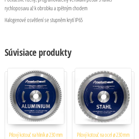
rychloposuvu až k obrobku a zpětným chodem
Halogenové osvětlení se stupněm krytí IP65
Súvisiace produkty
Pilový kotouč na hliník ø 230 mm
Pilový kotouč na ocel ø 230 mm