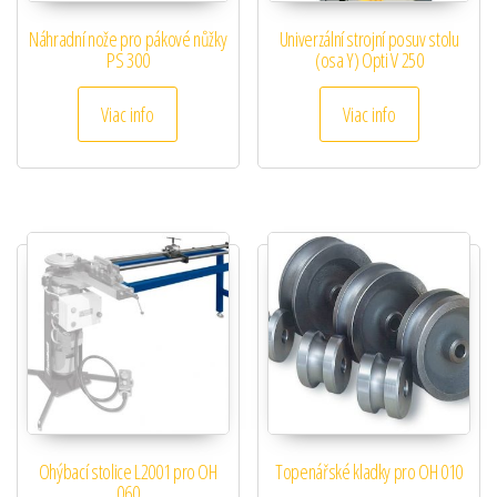
Náhradní nože pro pákové nůžky
Univerzální strojní posuv stolu
PS 300
(osa Y) Opti V 250
Viac info
Viac info
Ohýbací stolice L2001 pro OH
Topenářské kladky pro OH 010
060