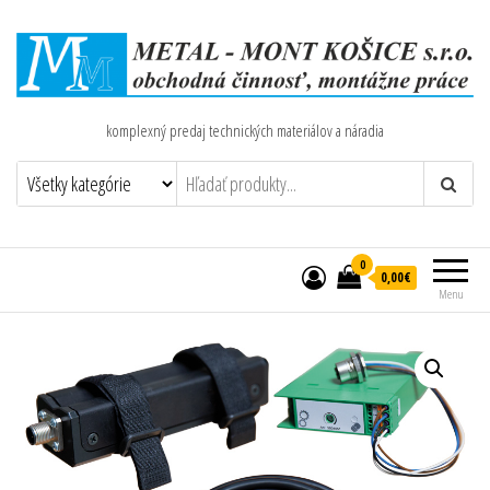
komplexný predaj technických materiálov a náradia
0
0,00€
Menu