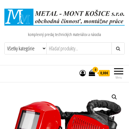
komplexný predaj technických materiálov a náradia
0
0,00€
Menu