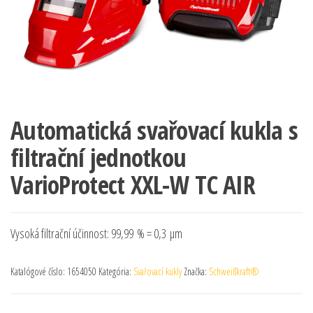
Automatická svařovací kukla s
filtrační jednotkou
VarioProtect XXL-W TC AIR
Vysoká filtrační účinnost: 99,99 % = 0,3 μm
Katalógové číslo:
1654050
Kategória:
Svařovací kukly
Značka:
Schweißkraft®