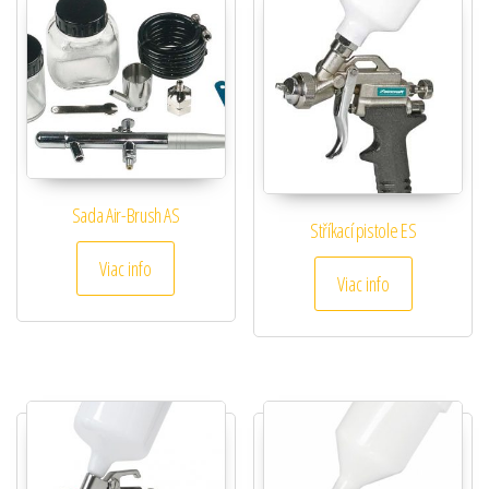
Sada Air-Brush AS
Stříkací pistole ES
Viac info
Viac info