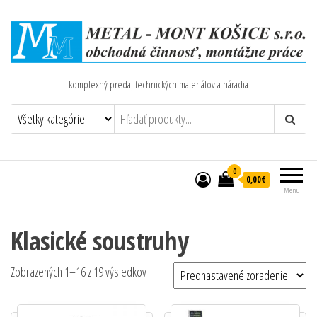
komplexný predaj technických materiálov a náradia
0
0,00€
Menu
Klasické soustruhy
Zobrazených 1–16 z 19 výsledkov