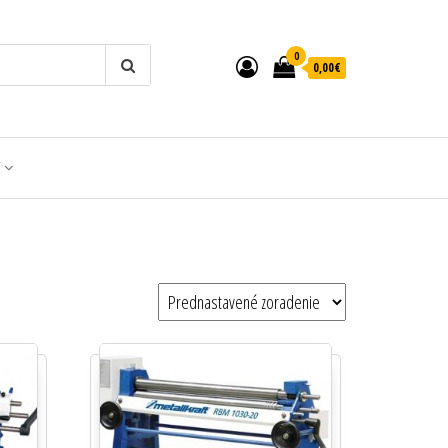
0
0,00€
T