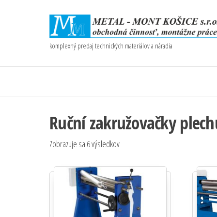
komplexný predaj technických materiálov a náradia
Ruční zakružovačky plech
Zobrazuje sa 6 výsledkov