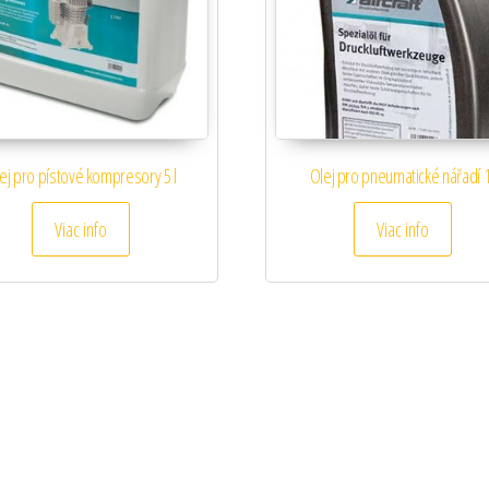
ej pro pístové kompresory 5 l
Olej pro pneumatické nářadí 1
Viac info
Viac info