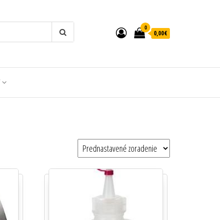
0
0,00€
T