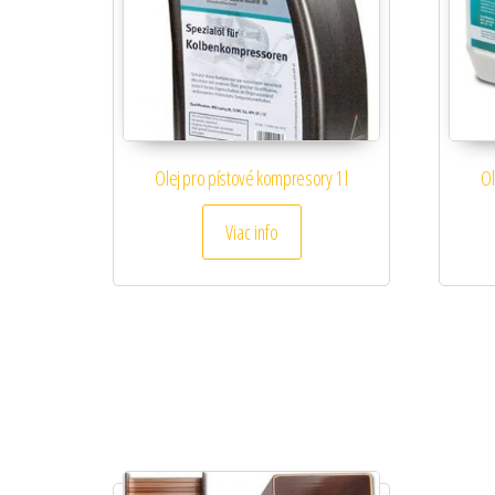
Olej pro pístové kompresory 1 l
Ol
Viac info