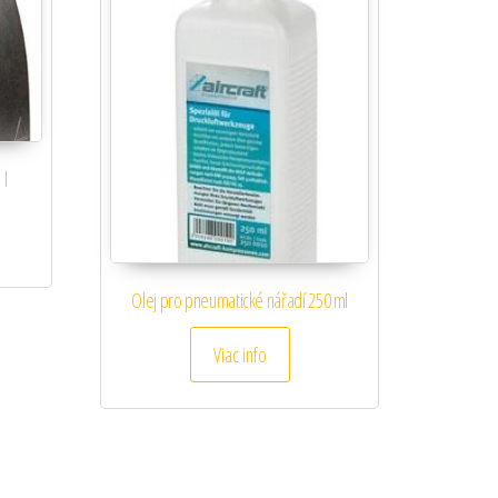
 l
Olej pro pneumatické nářadí 250 ml
Viac info