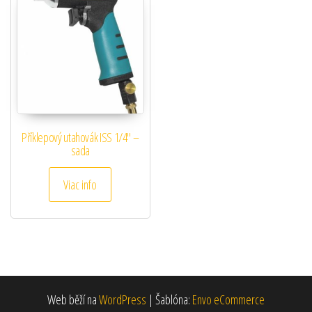
Příklepový utahovák ISS 1/4″ –
sada
Viac info
Web běží na
WordPress
|
Šablóna:
Envo eCommerce