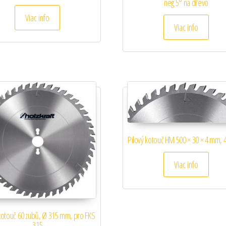
neg 5° na dřevo
Viac info
Viac info
Pilový kotouč HM 500 × 30 × 4 mm, 
Viac info
 kotouč 60 zubů, Ø 315 mm, pro FKS
315