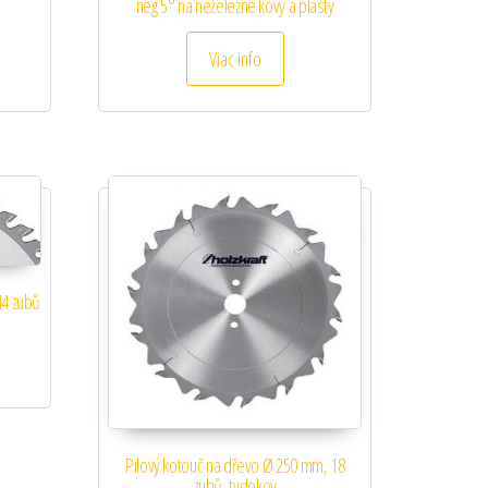
neg 5° na neželezné kovy a plasty
Viac info
44 zubů
Pilový kotouč na dřevo Ø 250 mm, 18
zubů, tvdokov