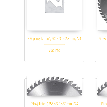
HM pilový kotouč, 200 × 30 × 2,8 mm, Z24
Pilový
Viac info
Pilový kotouč 255 × 3,0 × 30 mm, Z24
Pilo