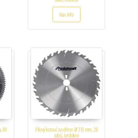
Viac info
, 80
Pilový kotouč na dřevo Ø 315 mm, 28
zubů, tvrdokov