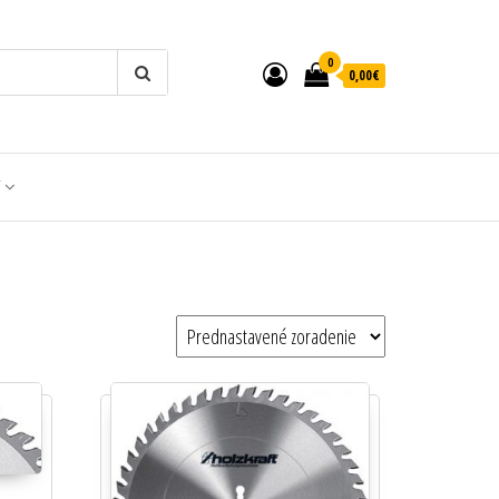
0
0,00€
T