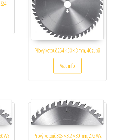
 Z24
Pilový kotouč 254 × 30 × 3 mm, 40 zubů
Viac info
Z60 WZ
Pilový kotouč 305 × 3,2 × 30 mm, Z72 WZ