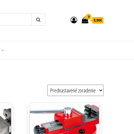
0
0,00€
T