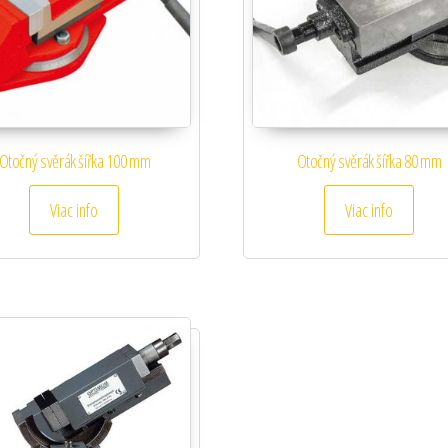
Otočný svěrák šířka 100 mm
Otočný svěrák šířka 80 mm
Viac info
Viac info