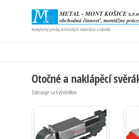
komplexný predaj technických materiálov a náradia
Otočné a naklápěcí svěrá
Zobrazuje sa 6 výsledkov