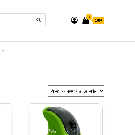
0
0,00€
T