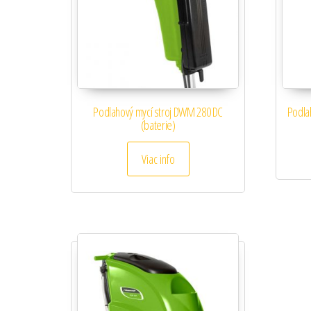
Podlahový mycí stroj DWM 280 DC
Podla
(baterie)
Viac info