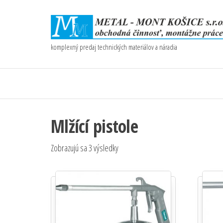
komplexný predaj technických materiálov a náradia
Mlžící pistole
Zobrazujú sa 3 výsledky