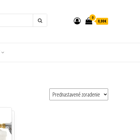
0
0,00€
T