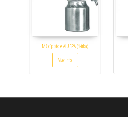
Mlžící pistole ALU SPA (fixírka)
Viac info