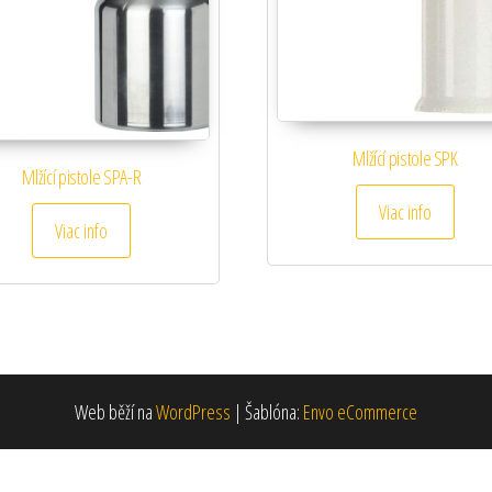
Mlžící pistole SPK
Mlžící pistole SPA-R
Viac info
Viac info
Web běží na
WordPress
|
Šablóna:
Envo eCommerce