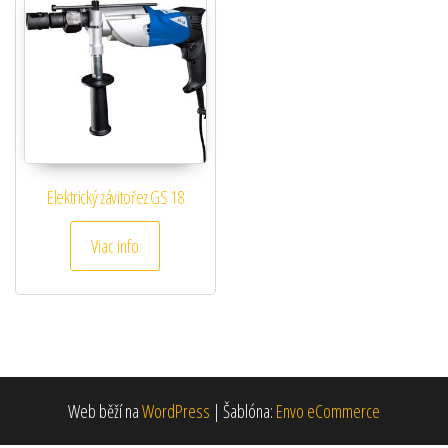
Elektrický závitořez GS 18
Viac info
Web běží na
WordPress
|
Šablóna:
Envo eCommerce