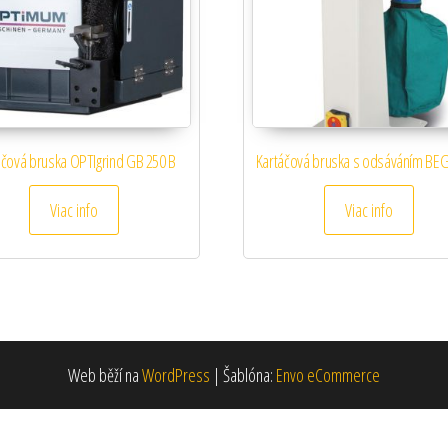
áčová bruska OPTIgrind GB 250 B
Kartáčová bruska s odsáváním BEG
Viac info
Viac info
Web běží na
WordPress
|
Šablóna:
Envo eCommerce