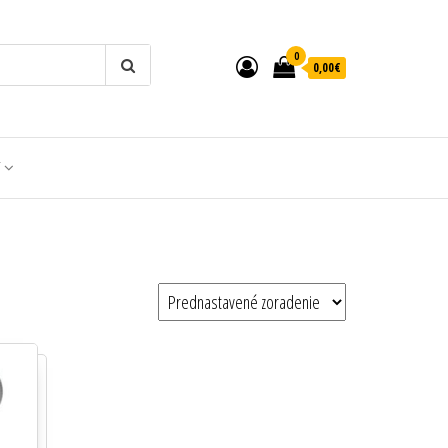
0
0,00€
T