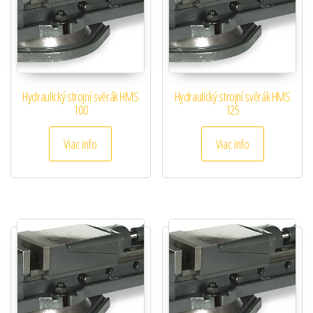
Hydraulický strojní svěrák HMS
Hydraulický strojní svěrák HMS
100
125
Viac info
Viac info