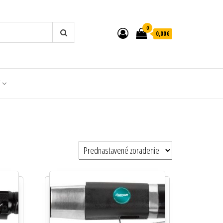
0
0,00€
T