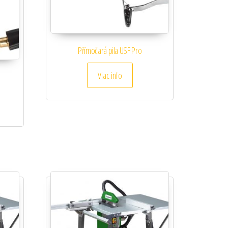
Přímočará pila USF Pro
Viac info