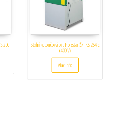
KS 200
Stolní kotoučová pila Holzstar® TKS 254 E
(400 V)
Viac info