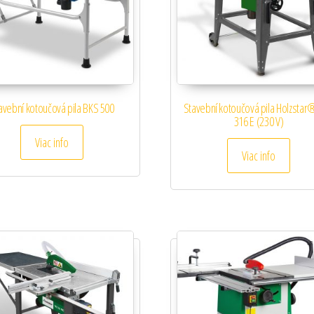
avební kotoučová pila BKS 500
Stavební kotoučová pila Holzstar
316 E (230 V)
Viac info
Viac info