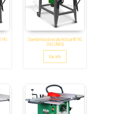
® TKS
Stavební kotoučová pila Holzstar® TKS
316 E (400 V)
Viac info