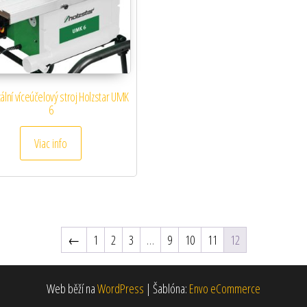
ální víceúčelový stroj Holzstar UMK
6
Viac info
←
1
2
3
…
9
10
11
12
Web běží na
WordPress
|
Šablóna:
Envo eCommerce