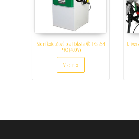
Stolní kotoučová pila Holzstar® TKS 254
Univerz
PRO (400 V)
Viac info