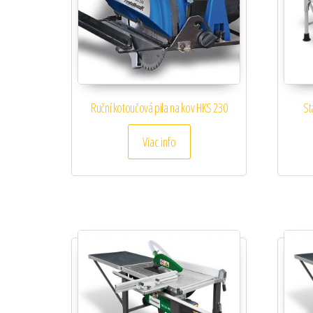
Ruční kotoučová pila na kov HKS 230
St
Viac info