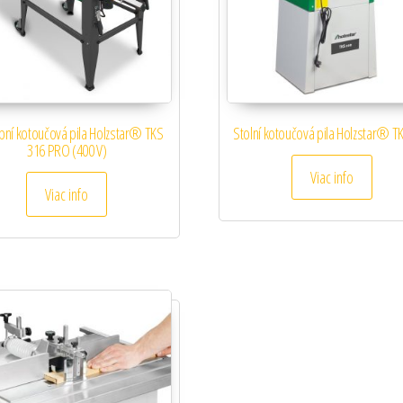
bní kotoučová pila Holzstar® TKS
Stolní kotoučová pila Holzstar® T
316 PRO (400 V)
Viac info
Viac info