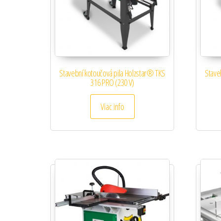
Stavební kotoučová pila Holzstar® TKS
Stave
316 PRO (230 V)
Viac info