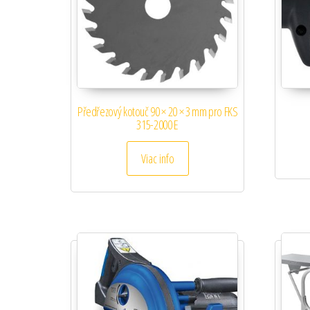
Předřezový kotouč 90 × 20 × 3 mm pro FKS
315-2000 E
Viac info