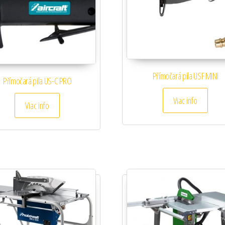
Přímočará pila USF MINI
Přímočará pila US-C PRO
Viac info
Viac info