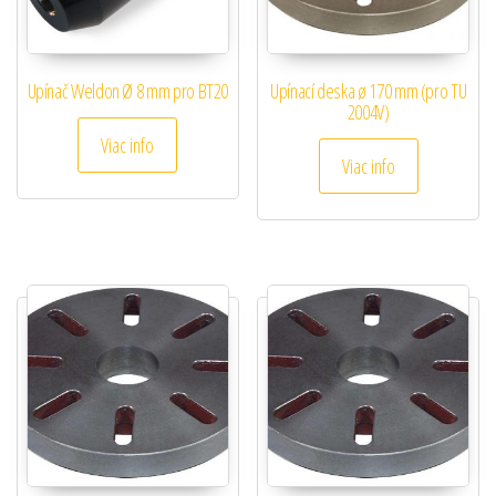
Upínač Weldon Ø 8 mm pro BT20
Upínací deska ø 170 mm (pro TU
2004V)
Viac info
Viac info