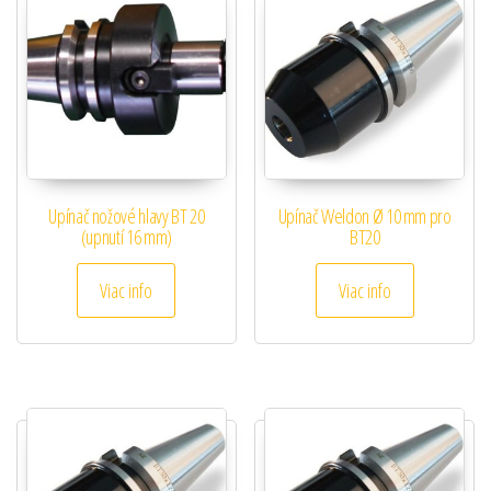
Upínač nožové hlavy BT 20
Upínač Weldon Ø 10 mm pro
(upnutí 16 mm)
BT20
Viac info
Viac info