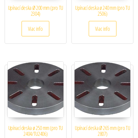
Upínací deska Ø 200 mm (pro TU
Upínací deska ø 240 mm (pro TU
2304)
2506)
Viac info
Viac info
Upínací deska ø 250 mm (pro TU
Upínací deska Ø 265 mm (pro TU
2404/TU2406)
2807)