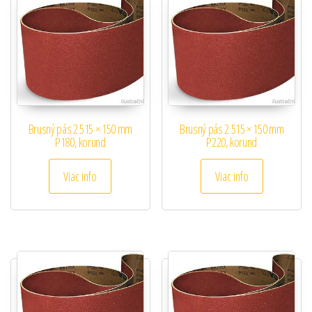
Brusný pás 2 515 × 150 mm
Brusný pás 2 515 × 150 mm
P180, korund
P220, korund
Viac info
Viac info