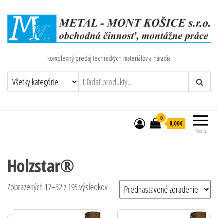
komplexný predaj technických materiálov a náradia
0
0,00€
Menu
Holzstar®
Zobrazených 17–32 z 195 výsledkov