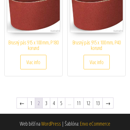
Brusný pás 915 x 100 mm, P180
Brusný pás 915 x 100 mm, P40
korund
korund
Viac info
Viac info
←
1
2
3
4
5
…
11
12
13
→
Web běží na
WordPress
|
Šablóna:
Envo eCommerce