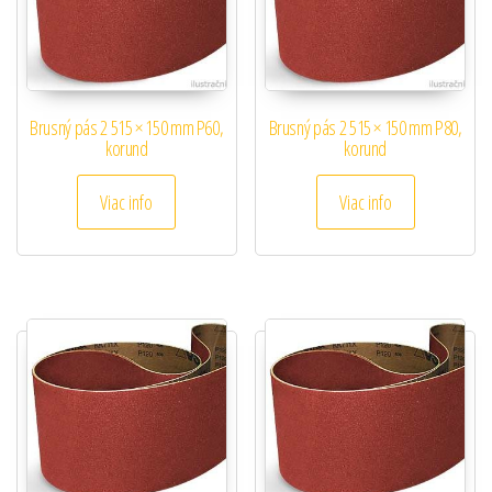
Brusný pás 2 515 × 150 mm P60,
Brusný pás 2 515 × 150 mm P80,
korund
korund
Viac info
Viac info