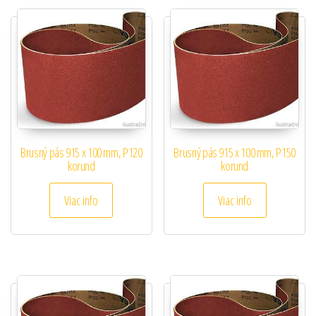
Brusný pás 915 x 100 mm, P120
Brusný pás 915 x 100 mm, P150
korund
korund
Viac info
Viac info