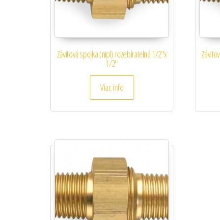
Závitová spojka (nipl) rozebíratelná 1/2″x
Závitov
1/2″
Viac info