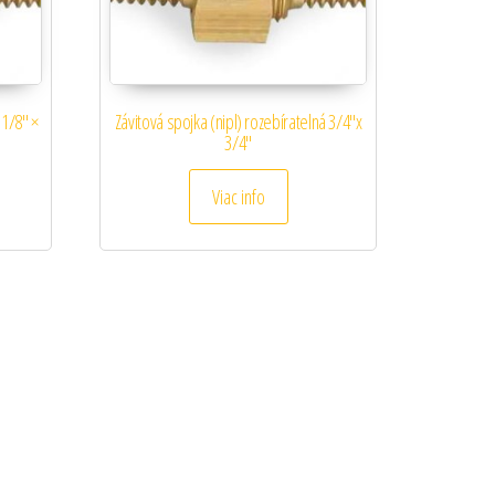
 1/8″ ×
Závitová spojka (nipl) rozebíratelná 3/4″x
3/4″
Viac info