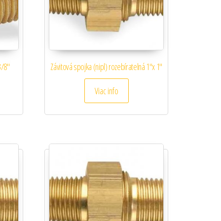
3/8″
Závitová spojka (nipl) rozebíratelná 1″x 1″
Viac info