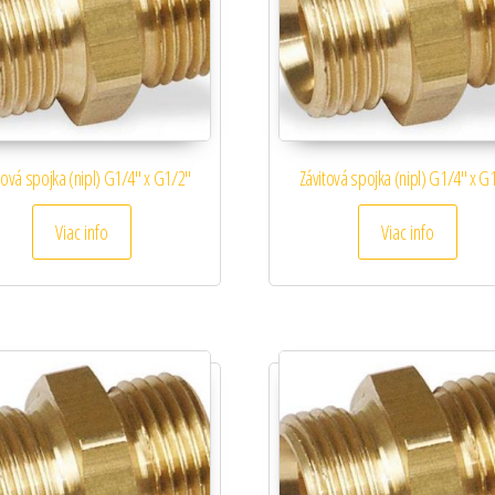
tová spojka (nipl) G1/4″ x G1/2″
Závitová spojka (nipl) G1/4″ x G
Viac info
Viac info