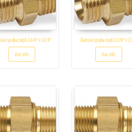
tová spojka (nipl) G3/4″ x G3/4″
Závitová spojka (nipl) G3/8″ x G
Viac info
Viac info