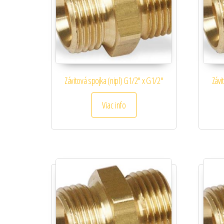
Závitová spojka (nipl) G1/2″ x G1/2″
Závi
Viac info