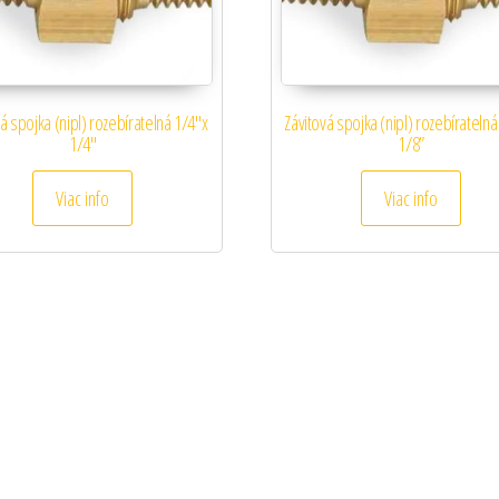
á spojka (nipl) rozebíratelná 1/4″x
Závitová spojka (nipl) rozebíratelná
1/4″
1/8”
Viac info
Viac info