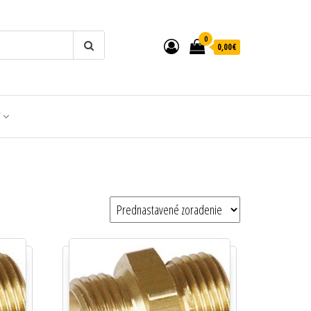
0
0,00€
T