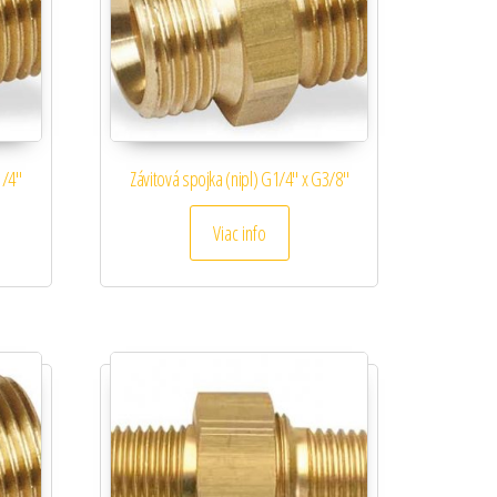
1/4″
Závitová spojka (nipl) G1/4″ x G3/8″
Viac info