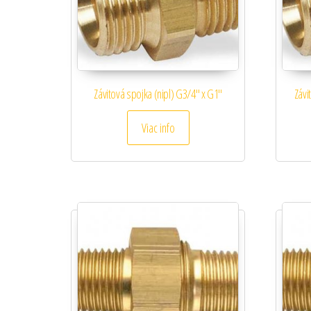
Závitová spojka (nipl) G3/4″ x G1″
Závi
Viac info