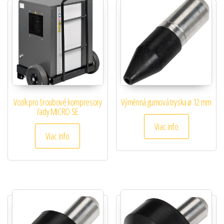
Vozík pro šroubové kompresory
Výměnná gumová tryska ø 12 mm
řady MICRO SE
Viac info
Viac info