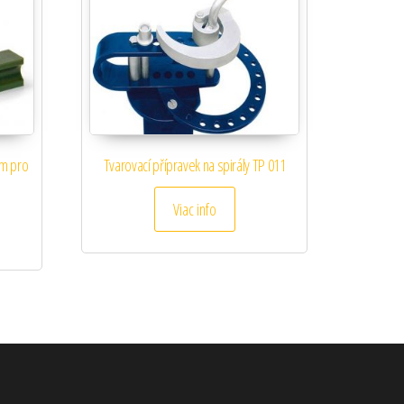
mm pro
Tvarovací přípravek na spirály TP 011
Viac info