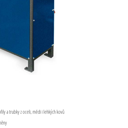
ily a trubky z oceli, mědi i lehkých kovů
áněny