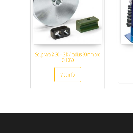
Souprava Ø 30 – 3 D / rádius 90 mm pro
OH 060
Viac info