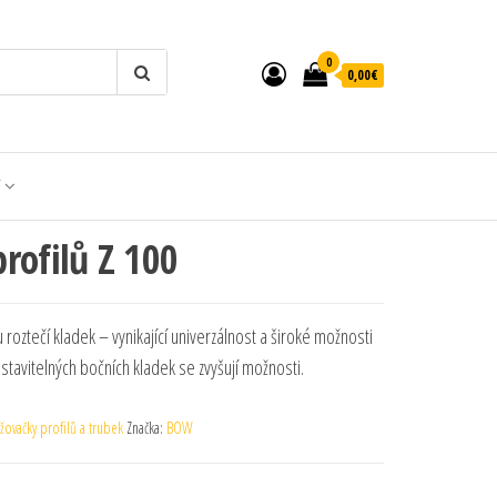
0
0,00€
T
rofilů Z 100
roztečí kladek – vynikající univerzálnost a široké možnosti
tavitelných bočních kladek se zvyšují možnosti.
žovačky profilů a trubek
Značka:
BOW