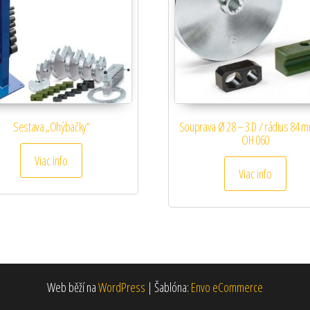
Sestava „Ohýbačky“
Souprava Ø 28 – 3 D / rádius 84 
OH 060
Viac info
Viac info
Web běží na
WordPress
|
Šablóna:
Envo eCommerce