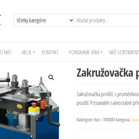
O NÁS
AKCIE
KONTAKT
PONÚKAME VÁM
NÁŠ SORTIMEN
Zakružovačka p
Zakružovačka profilů s proměnlivou 
použití. Posunutím samostatně přes
Katalógové číslo:
1100000
Kategória:
Zakru