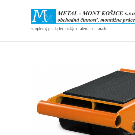
komplexný predaj technických materiálov a náradia