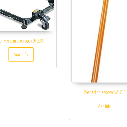
Univerzální podvozek UF 230
Viac info
Zvedací pojezdová tyč HS 5
Viac info