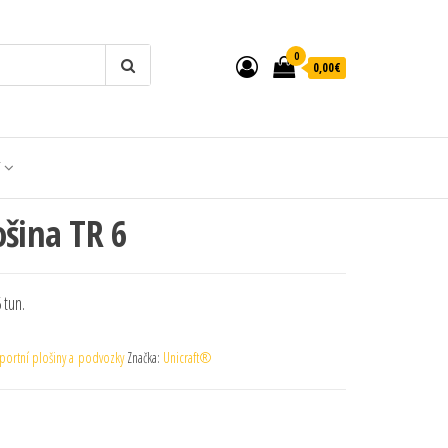
0
0,00€
T
ošina TR 6
 tun.
portní plošiny a podvozky
Značka:
Unicraft®