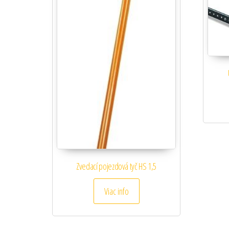
Zvedací pojezdová tyč HS 1,5
Viac info